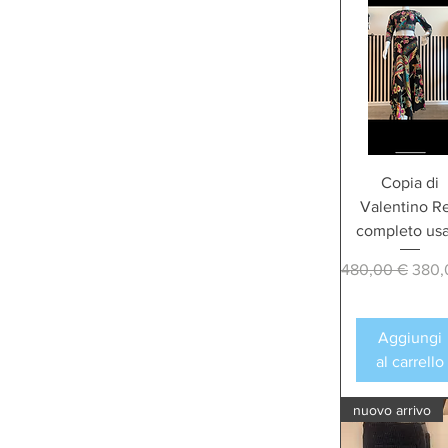
Copia di
Valentino R
completo us
Prezzo regolar
Prez
480,00 €
380,
Aggiungi
al carrello
nuovo arrivo