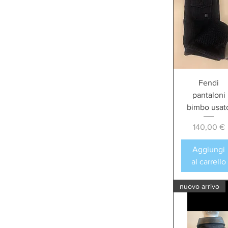
Fendi
pantaloni
bimbo usat
Prezzo
140,00 €
Aggiungi
al carrello
nuovo arrivo