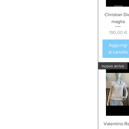
Christian Di
maglia
Prezzo
190,00 €
Aggiungi
al carrello
nuovo arrivo
Valentino R