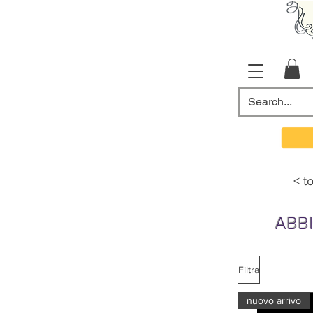
< t
ABB
Filtra
nuovo arrivo