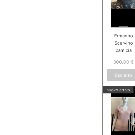
Ermanno
Scervino
camicia
Prezzo
300,00 €
Esaurito
nuovo arrivo