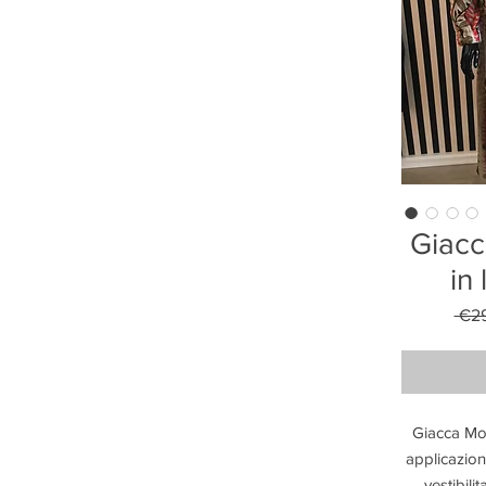
Giac
in
 €2
Giacca Mon
applicazioni
vestibili