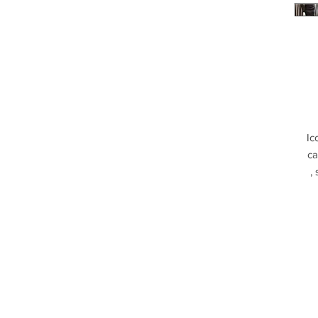
Ic
ca
,