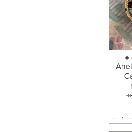
Anel
Ca
 €