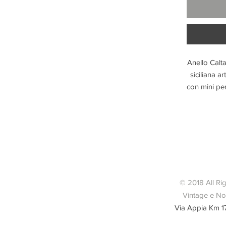
Anello Calta
siciliana a
con mini per
la  mattonel
Altezza ma
metallic
regolabile.
© 2018 All Ri
Vintage e Nov
Via Appia Km 1