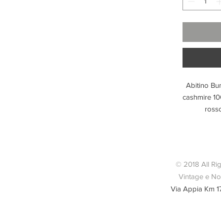
Abitino Bur
cashmire 10
rosso
Scollo 
Lungh
© 2018 All Ri
Condizio
Vintage e Nov
cartellino 
Via Appia Km 1