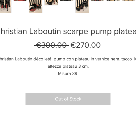
hristian Laboutin scarpe pump plate
Regular
Sale
 €300.00 
€270.00
Price
Price
hristian Laboutin décolleté  pump con plateau in vernice nera, tacco 14
altezza plateau 3 cm.

Misura 39.

Eccellenti condizioni , venduta con scatola e sacchetto anti polvere. 

Prezzo retail circa €670
Out of Stock