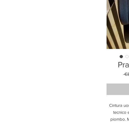
Pra
 €
Cintura uo
tecnico 
piombo. M
una picco