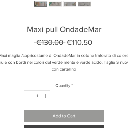
Maxi pull OndadeMar
Regular
Sale
 €130.00 
€110.50
Price
Price
Maxi maglia /copricostume di OndadeMar in cotone traforato di colore
ru e con bordi nei colori del verde menta e verde acido. Taglia S nuo
con cartellino
Quantity
*
Add to Cart