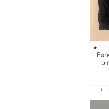
Fend
bi