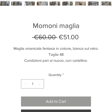
Momoni maglia
Regular
Sale
 €60.00 
€51.00
Price
Price
Maglia smanicata fantasia in cotone, bianca sul retro.

Taglia 48

Condizioni pari al nuovo, con cartellino.
Quantity
*
Add to Cart