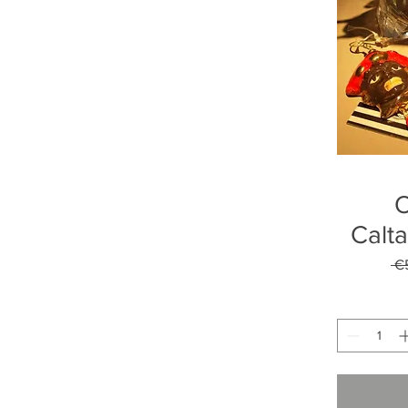
O
Calt
 €