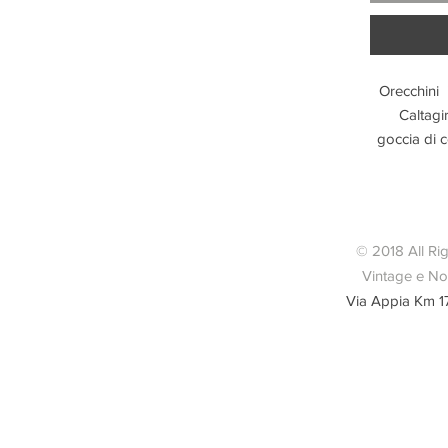
Orecchini i
Caltagi
goccia di 
circa, 
artig
© 2018 All Ri
Vintage e Nov
Via Appia Km 1