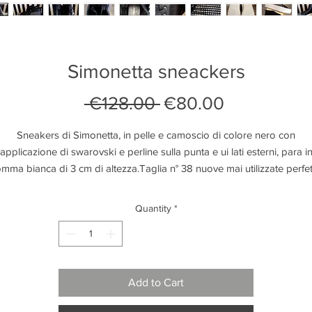
Simonetta sneackers
Regular
Sale
 €128.00 
€80.00
Price
Price
Sneakers di Simonetta, in pelle e camoscio di colore nero con
applicazione di swarovski e perline sulla punta e ui lati esterni, para i
mma bianca di 3 cm di altezza.Taglia n° 38 nuove mai utilizzate perfet
Quantity
*
Add to Cart