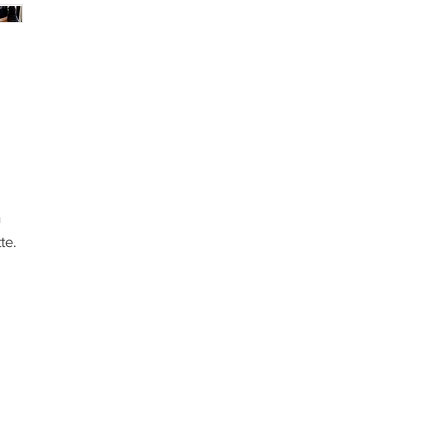
n
te.