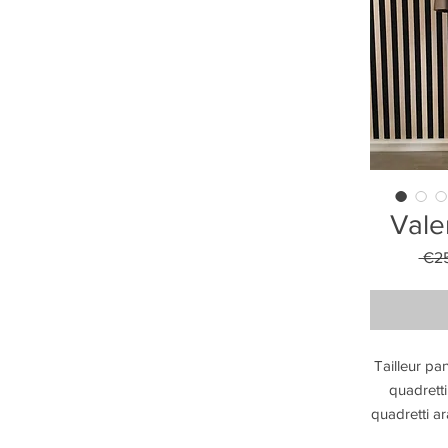
Valen
 €2
Tailleur pa
quadretti
quadretti ar
avvitat