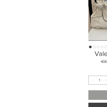
Vale
 €3