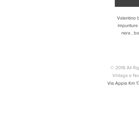
Valentino 
impunture 
nera , b
Chiusura co
H
© 2018 All Ri
Vintage e Nov
Via Appia Km 1
Condiz
segnalano a