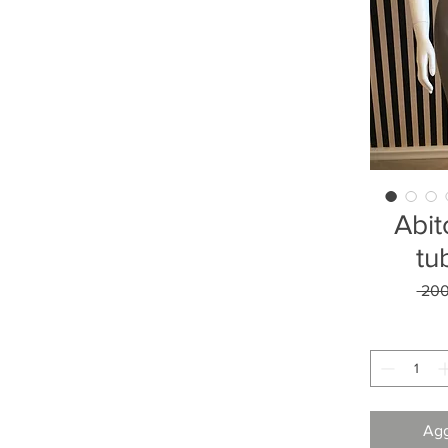
Abit
tu
 200
Agg