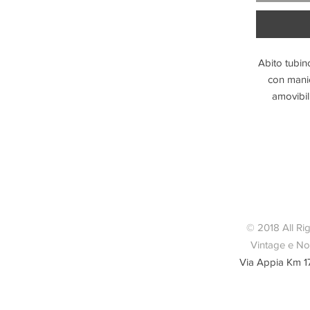
Abito tubin
con manica
amovibili
scollatu
incrocio. Ch
a scomparsa
quindi vest
42 / 44  )s
stato indos
Italy 85%i
© 2018 All Ri
Vintage e Nov
Via Appia Km 1