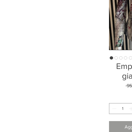
Emp
gi
 95
Agg