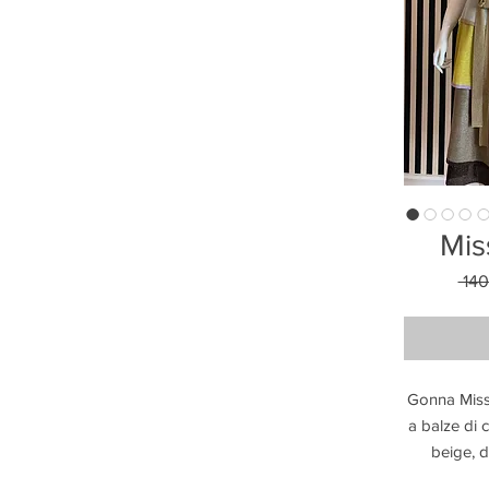
Mis
 140
Gonna Misson
a balze di c
beige, do
elastica in 