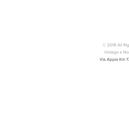
removibil
indossata, fi
© 2018 All Ri
Vintage e Nov
Via Appia Km 1