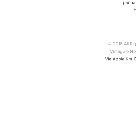
panna 
H
L
© 2018 All Ri
Vintage e Nov
Lunghezza
Via Appia Km 1
Condizio
car