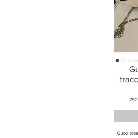
Gu
traco
 750
Gucci orsa 