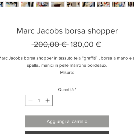
Marc Jacobs borsa shopper
Prezzo
Prezzo
 200,00 € 
180,00 €
regolare
scontato
arc Jacobs borsa shopper in tessuto tela “graffiti” , borsa a mano e a
spalla.. manici in pelle marrone bordeaux.

Misure:

Altezza 35

Base 34

Quantità
*
Profondità14

Lunghezza manici cm 20.

Condizioni pari al nuovo, mai utilizzata con cartellino.
Aggiungi al carrello