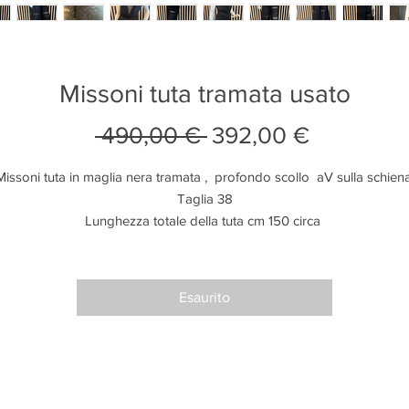
Missoni tuta tramata usato
Prezzo
Prezzo
 490,00 € 
392,00 €
regolare
scontato
Missoni tuta in maglia nera tramata ,  profondo scollo  aV sulla schiena.
Taglia 38

Lunghezza totale della tuta cm 150 circa 

Condizioni pari al nuovo con cartellino. 

Prezzo retail € 920

Prezzo Deco € 490
Esaurito