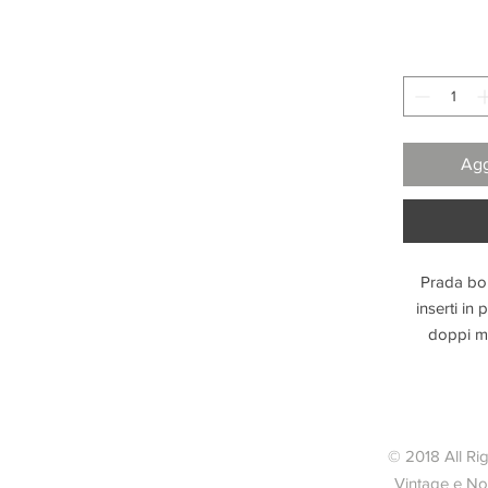
Agg
Prada bor
inserti in 
doppi man
amovibile 
applica
capiente o
giorni. Con
© 2018 All Ri
leg
Vintage e Nov