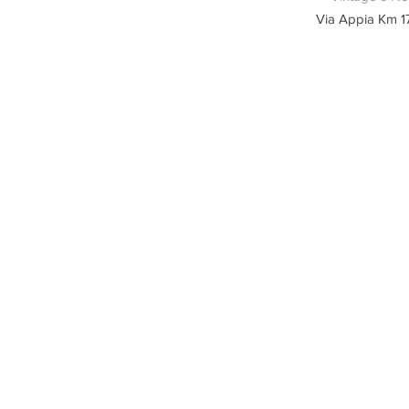
Via Appia Km 1
Larghezza 4