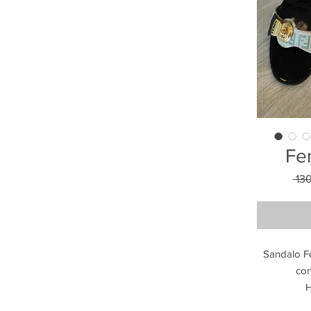
Fen
 13
Sandalo Fe
con
H
.