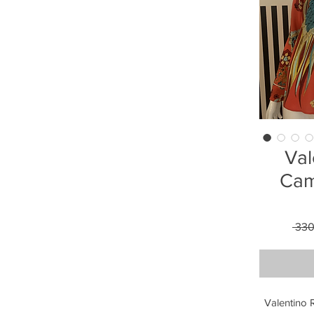
Val
Cami
 330
Valentino R